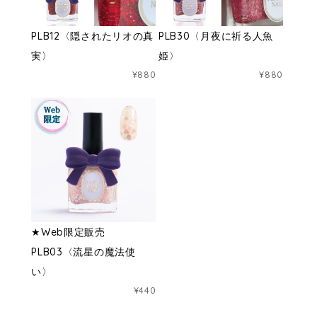
PLB12〈隠されたリオの真
PLB30〈月夜に祈る人魚
実〉
姫〉
¥880
¥880
★Web限定販売
PLB03〈流星の魔法使
い〉
¥440