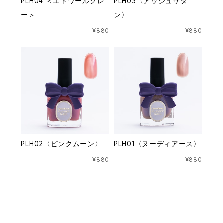
PLH04 ＜エトワールグレ
PLH03〈アッシュサタ
ー＞
ン〉
¥880
¥880
PLH02〈ピンクムーン〉
PLH01〈ヌーディアース〉
¥880
¥880