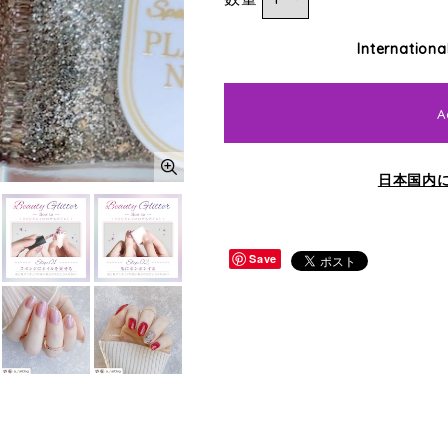
Internationa
A
日本国内
Save