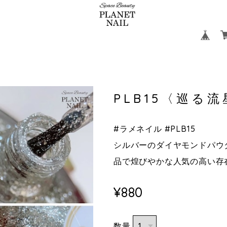
CATEGORY
HOME
ABOUT
CONTACT
PLB15〈巡る
#ラメネイル #PLB15
シルバーのダイヤモンドパウ
品で煌びやかな人気の高い存
¥880
数量